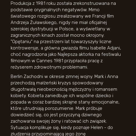
Produkcja z 1981 roku została zrekonstruowana na
podstawie oryginalnych negatywów. Mimo
światowego rozgłosu zrealizowany we Francji film
Andrzeja Żuławskiego, nigdy nie miał oficjalnej
szerokiej dystrybucji w Polsce, a wyświetlany w
zagranicznych kinach został mocno okrojony.
"Opętaniu" na przestrzeni lat towarzyszyły liczne
kontrowersje, a główna gwiazda filmu Isabelle Adjani,
choć nagrodzona jako Najlepsza aktorka na festiwalu
filmowym w Cannes 1981 przypłaciła pracę z
reżyserem zdrowotnymi problemami.
Berlin Zachodni w okresie zimnej wojny. Mark i Anna
przechodzą małżeński kryzys spowodowany
długotrwałą nieobecnością mężczyzny i romansem
kobiety. Kobieta zaniedbuje ich wspólne dziecko i
popada w coraz bardziej skrajne stany emocjonalne,
które utrudniają porozumienie. Mark próbuje
dowiedzieć się, co jest przyczyną dziwnego
zachowania swojej żony i ratować ich związek.
Sytuacja komplikuje się, kiedy poznaje Helen - do
złudzenia przypominającą jego żonę