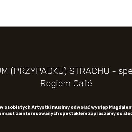
M (PRZYPADKU) STRACHU - spekta
Rogiem Café
w osobistych Artystki musimy odwołać występ Magdaleny 
atomiast zainteresowanych spektaklem zapraszamy do śle