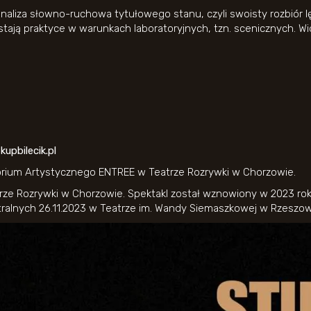
aliza słowno-ruchowa tytułowego stanu, czyli swoisty rozbiór lę
ają praktyce w warunkach laboratoryjnych, tzn. scenicznych. W
a
kupbilecik.pl
orium Artystycznego ENTREE w Teatrze Rozrywki w Chorzowie.
trze Rozrywki w Chorzowie. Spektakl został wznowiony w 2023 r
tralnych 26.11.2023 w Teatrze im. Wandy Siemaszkowej w Rzeszow