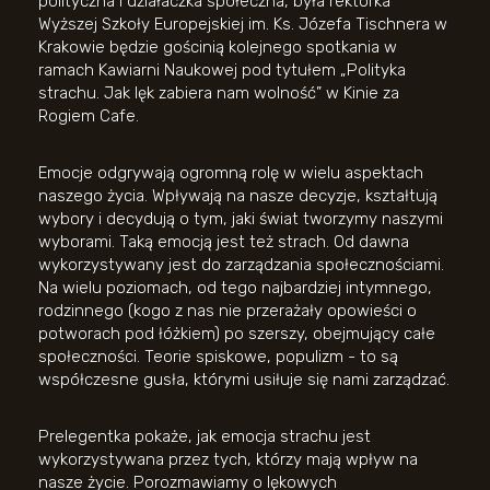
polityczna i działaczka społeczna, była rektorka
Wyższej Szkoły Europejskiej im. Ks. Józefa Tischnera w
Krakowie będzie gościnią kolejnego spotkania w
ramach Kawiarni Naukowej pod tytułem „Polityka
strachu. Jak lęk zabiera nam wolność” w Kinie za
Rogiem Cafe.
Emocje odgrywają ogromną rolę w wielu aspektach
naszego życia. Wpływają na nasze decyzje, kształtują
wybory i decydują o tym, jaki świat tworzymy naszymi
wyborami. Taką emocją jest też strach. Od dawna
wykorzystywany jest do zarządzania społecznościami.
Na wielu poziomach, od tego najbardziej intymnego,
rodzinnego (kogo z nas nie przerażały opowieści o
potworach pod łóżkiem) po szerszy, obejmujący całe
społeczności. Teorie spiskowe, populizm - to są
współczesne gusła, którymi usiłuje się nami zarządzać.
Prelegentka pokaże, jak emocja strachu jest
wykorzystywana przez tych, którzy mają wpływ na
nasze życie. Porozmawiamy o lękowych