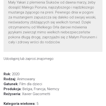
Mały Yakari z plemienia Siuksów od dawna marzy, żeby
dosiąść Małego Pioruna, najszybszego i najdzikszego
mustanga żyjącego na prerii. Pewnego dnia w pogoni
za mustangiem zapuszcza się daleko od swojej wioski,
nieświadomy zbliżających się wielkich tornad. Dzięki
otrzymanemu od Wielkiego Orła darowi mówienia
językami zwierząt mimo wielkich niebezpieczeństw
pokona długą drogę, zaprzyjaźni się z Małym Piorunem i
cały i zdrowy wróci do rodziców.
Udostępnij lub zaproś znajomego:
Rok:
2020
Rodzaj:
Animowany
Gatunek:
Film dla dzieci
Produkcja:
Belgia, Francja, Niemcy
Reżyseria:
Xavier Giacometti
Kategoria wiekowa:
5