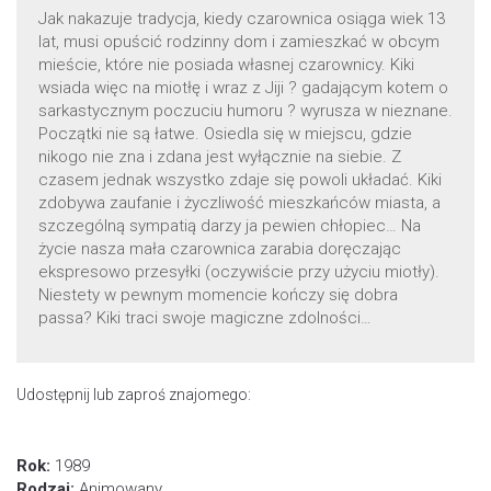
Jak nakazuje tradycja, kiedy czarownica osiąga wiek 13
lat, musi opuścić rodzinny dom i zamieszkać w obcym
mieście, które nie posiada własnej czarownicy. Kiki
wsiada więc na miotłę i wraz z Jiji ? gadającym kotem o
sarkastycznym poczuciu humoru ? wyrusza w nieznane.
Początki nie są łatwe. Osiedla się w miejscu, gdzie
nikogo nie zna i zdana jest wyłącznie na siebie. Z
czasem jednak wszystko zdaje się powoli układać. Kiki
zdobywa zaufanie i życzliwość mieszkańców miasta, a
szczególną sympatią darzy ja pewien chłopiec… Na
życie nasza mała czarownica zarabia doręczając
ekspresowo przesyłki (oczywiście przy użyciu miotły).
Niestety w pewnym momencie kończy się dobra
passa? Kiki traci swoje magiczne zdolności…
Udostępnij lub zaproś znajomego:
Rok:
1989
Rodzaj:
Animowany