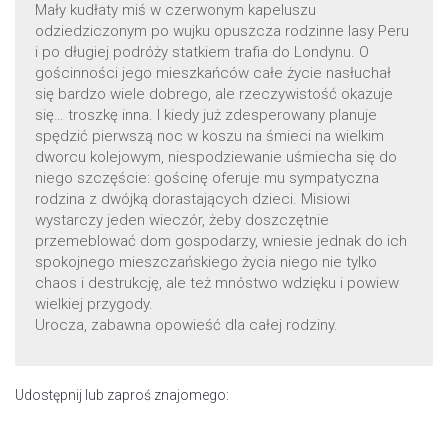
Mały kudłaty miś w czerwonym kapeluszu
odziedziczonym po wujku opuszcza rodzinne lasy Peru
i po długiej podróży statkiem trafia do Londynu. O
gościnności jego mieszkańców całe życie nasłuchał
się bardzo wiele dobrego, ale rzeczywistość okazuje
się… troszkę inna. I kiedy już zdesperowany planuje
spędzić pierwszą noc w koszu na śmieci na wielkim
dworcu kolejowym, niespodziewanie uśmiecha się do
niego szczęście: gościnę oferuje mu sympatyczna
rodzina z dwójką dorastających dzieci. Misiowi
wystarczy jeden wieczór, żeby doszczętnie
przemeblować dom gospodarzy, wniesie jednak do ich
spokojnego mieszczańskiego życia niego nie tylko
chaos i destrukcję, ale też mnóstwo wdzięku i powiew
wielkiej przygody.
Urocza, zabawna opowieść dla całej rodziny.
Udostępnij lub zaproś znajomego: