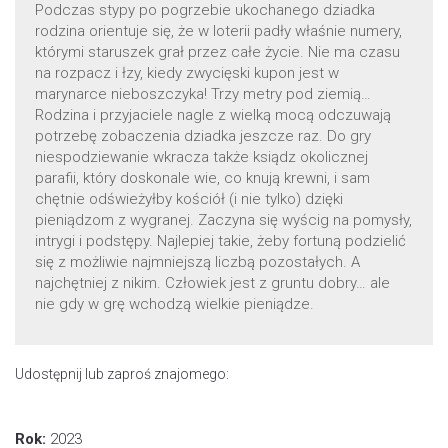
Podczas stypy po pogrzebie ukochanego dziadka
rodzina orientuje się, że w loterii padły właśnie numery,
którymi staruszek grał przez całe życie. Nie ma czasu
na rozpacz i łzy, kiedy zwycięski kupon jest w
marynarce nieboszczyka! Trzy metry pod ziemią…
Rodzina i przyjaciele nagle z wielką mocą odczuwają
potrzebę zobaczenia dziadka jeszcze raz. Do gry
niespodziewanie wkracza także ksiądz okolicznej
parafii, który doskonale wie, co knują krewni, i sam
chętnie odświeżyłby kościół (i nie tylko) dzięki
pieniądzom z wygranej. Zaczyna się wyścig na pomysły,
intrygi i podstępy. Najlepiej takie, żeby fortuną podzielić
się z możliwie najmniejszą liczbą pozostałych. A
najchętniej z nikim. Człowiek jest z gruntu dobry… ale
nie gdy w grę wchodzą wielkie pieniądze.
Udostępnij lub zaproś znajomego:
Rok:
2023