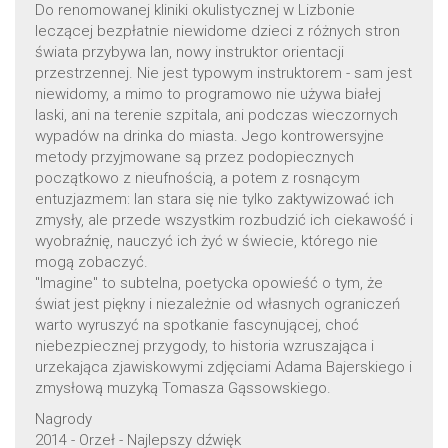
Do renomowanej kliniki okulistycznej w Lizbonie
leczącej bezpłatnie niewidome dzieci z różnych stron
świata przybywa Ian, nowy instruktor orientacji
przestrzennej. Nie jest typowym instruktorem - sam jest
niewidomy, a mimo to programowo nie używa białej
laski, ani na terenie szpitala, ani podczas wieczornych
wypadów na drinka do miasta. Jego kontrowersyjne
metody przyjmowane są przez podopiecznych
początkowo z nieufnością, a potem z rosnącym
entuzjazmem: Ian stara się nie tylko zaktywizować ich
zmysły, ale przede wszystkim rozbudzić ich ciekawość i
wyobraźnię, nauczyć ich żyć w świecie, którego nie
mogą zobaczyć.
"Imagine" to subtelna, poetycka opowieść o tym, że
świat jest piękny i niezależnie od własnych ograniczeń
warto wyruszyć na spotkanie fascynującej, choć
niebezpiecznej przygody, to historia wzruszająca i
urzekająca zjawiskowymi zdjęciami Adama Bajerskiego i
zmysłową muzyką Tomasza Gąssowskiego.
Nagrody
2014 - Orzeł - Najlepszy dźwięk