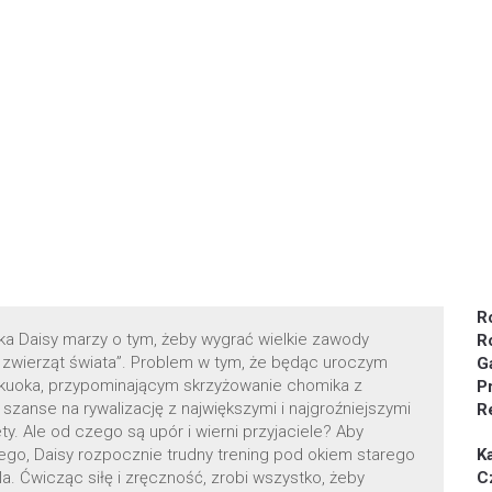
R
a Daisy marzy o tym, żeby wygrać wielkie zawody
R
h zwierząt świata”. Problem w tym, że będąc uroczym
G
 kuoka, przypominającym skrzyżowanie chomika z
P
szanse na rywalizację z największymi i najgroźniejszymi
R
ty. Ale od czego są upór i wierni przyjaciele? Aby
go, Daisy rozpocznie trudny trening pod okiem starego
K
la. Ćwicząc siłę i zręczność, zrobi wszystko, żeby
C