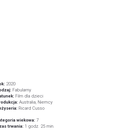
ok:
2020
odzaj:
Fabularny
atunek:
Film dla dzieci
rodukcja:
Australia, Niemcy
eżyseria:
Ricard Cusso
ategoria wiekowa:
7
zas trwania:
1 godz. 25 min.