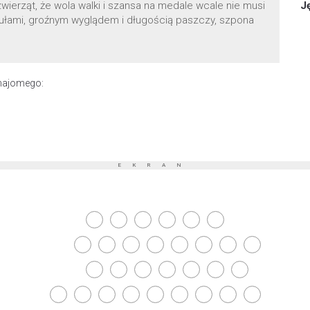
wierząt, że wola walki i szansa na medale wcale nie musi
J
ułami, groźnym wyglądem i długością paszczy, szpona
znajomego:
EKRAN