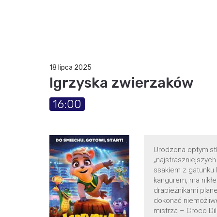
18 lipca 2025
Igrzyska zwierzaków
16:00
Urodzona optymistk
„najstraszniejszyc
ssakiem z gatunku
kangurem, ma nikłe 
drapieżnikami plane
dokonać niemożliwe
mistrza – Croco Dil