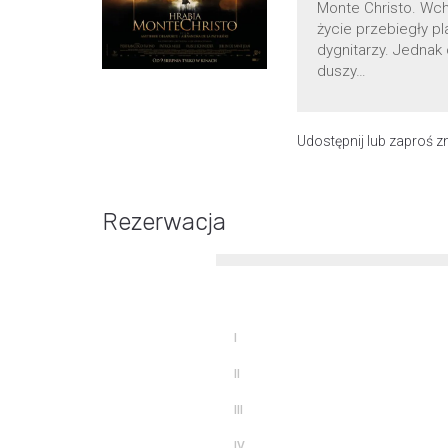
Monte Christo. Wch
życie przebiegły p
dygnitarzy. Jednak
duszy…
Udostępnij lub zaproś 
Rezerwacja