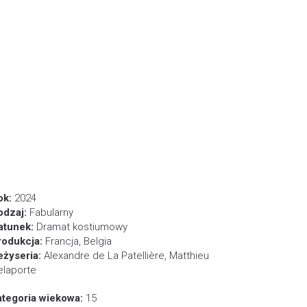
ok:
2024
odzaj:
Fabularny
atunek:
Dramat kostiumowy
rodukcja:
Francja, Belgia
eżyseria:
Alexandre de La Patellière, Matthieu
elaporte
ategoria wiekowa:
15