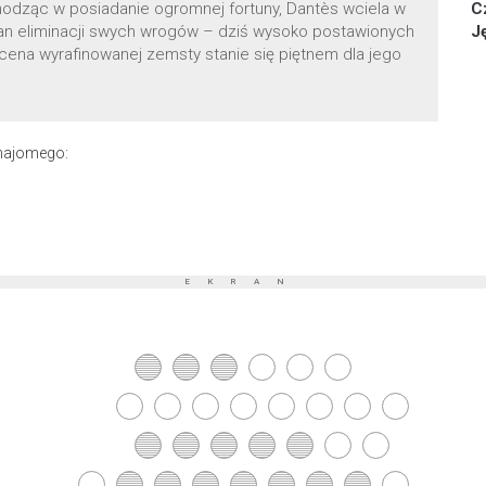
odząc w posiadanie ogromnej fortuny, Dantès wciela w
C
lan eliminacji swych wrogów – dziś wysoko postawionych
J
 cena wyrafinowanej zemsty stanie się piętnem dla jego
znajomego:
EKRAN