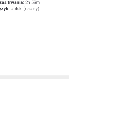
zas trwania:
2h 58m
ęzyk:
polski (napisy)