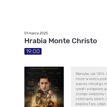
01 marca 2025
Hrabia Monte Christo
19:00
Marsylia, rok 1815
może w końcu poślu
sukces młodego ma
rywali i potępiony
zostaje uwięziony 
czternastu latach, 
księdza Farii, udaj