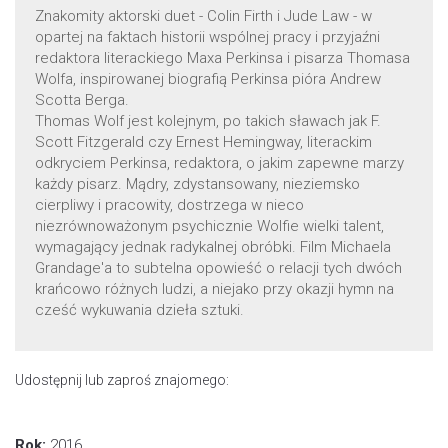
Znakomity aktorski duet - Colin Firth i Jude Law - w
opartej na faktach historii wspólnej pracy i przyjaźni
redaktora literackiego Maxa Perkinsa i pisarza Thomasa
Wolfa, inspirowanej biografią Perkinsa pióra Andrew
Scotta Berga.
Thomas Wolf jest kolejnym, po takich sławach jak F.
Scott Fitzgerald czy Ernest Hemingway, literackim
odkryciem Perkinsa, redaktora, o jakim zapewne marzy
każdy pisarz. Mądry, zdystansowany, nieziemsko
cierpliwy i pracowity, dostrzega w nieco
niezrównoważonym psychicznie Wolfie wielki talent,
wymagający jednak radykalnej obróbki. Film Michaela
Grandage'a to subtelna opowieść o relacji tych dwóch
krańcowo różnych ludzi, a niejako przy okazji hymn na
cześć wykuwania dzieła sztuki.
Udostępnij lub zaproś znajomego:
Rok:
2016