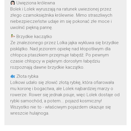
Uwięziona królewna
Bolek i Lolek wyruszają na ratunek uwiezionej przez
złego czarnoksiężnika królewnie. Mimo straszliwych
niebezpieczeństw udaje im się pokonać złe moce i
uwolnić piękną pannę.
Brzydkie kaczątko
Ze znalezionego przez Lolka jajka wykluwa się brzydkie
pisklątko. Nad jeziorem opiekę nad kłopotliwym dla
chłopca ptaszkiem przejmuje łabędź. Po pewnym
czasie chłopcy w pięknym dorosłym łabędziu
rozpoznają dawne brzydkie kaczątko.
Złota rybka
Lolkowi udało się złowić złotą rybkę, która ofiarowała
mu koronę i bogactwa, ale Lolek najbardziej marzy o
rowerze. Rower się jednak psuje, więc Lolek dostaje od
rybki samochód, a potem... pojazd kosmiczny!
Wszystko nie to - właściwym pojazdem okazuje się
wreszcie hulajnoga.