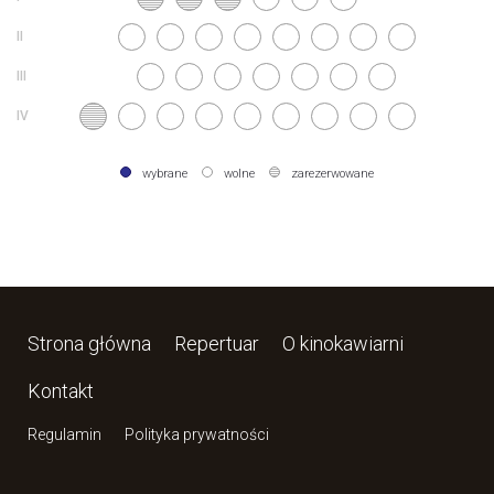
wybrane
wolne
zarezerwowane
Strona główna
Repertuar
O kinokawiarni
Kontakt
Regulamin
Polityka prywatności