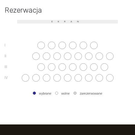
Rezerwacja
EKRAN
wybrane
wolne
zarezerwowane