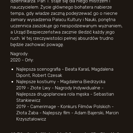
dziennikarza. Pan T. staje się dla niego mistrzem i
nauczycielem. Życie głównego bohatera nabierze
tempa, gdy władze zaczną podejrzewać go o niecne
zamiary wysadzenia Pałacu Kultury i Nauki, ponętna
uczennica zaszokuje go niespodziewanym wyznaniem,
a Urząd Bezpieczeństwa zacznie śledzić każdy jego
ruch. W tej rzeczywistości pełnej absurdów trudno
będzie zachować powagę.
Nagrody:
2020 - Orły:
Najlepsza scenografia - Beata Karaś, Magdalena
Dipont, Robert Czesak
Najlepsze kostiumy - Magdalena Biedrzycka
2019 - Złote Lwy - Nagrody Indywidualne -
Najlepsza drugoplanowa rola męska - Sebastian
Stankiewicz
2019 - Camerimage - Konkurs Filmów Polskich -
Złota Żaba - Najlepszy film - Adam Bajerski, Marcin
Krzyształowicz