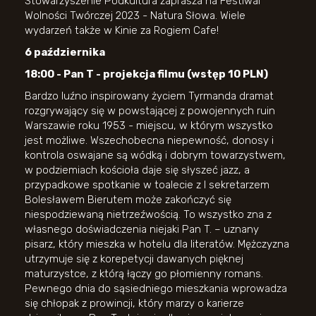
Stowarzyszenie Podkultura zaprasza na Festiwal
Wolności Twórczej 2023 - Natura Słowa. Wiele
wydarzeń także w Kinie za Rogiem Cafe!
6 października
18:00 - Pan T - projekcja filmu (wstęp 10 PLN)
Bardzo luźno inspirowany życiem Tyrmanda dramat
rozgrywający się w powstającej z powojennych ruin
Warszawie roku 1953 - miejscu, w którym wszystko
jest możliwe. Wszechobecna niepewność, donosy i
kontrola oswajane są wódką i dobrym towarzystwem,
w podziemiach kościoła daje się słyszeć jazz, a
przypadkowe spotkanie w toalecie z I sekretarzem
Bolesławem Bierutem może zakończyć się
niespodziewaną nietrzeźwością. To wszystko zna z
własnego doświadczenia niejaki Pan T. – uznany
pisarz, który mieszka w hotelu dla literatów. Mężczyzna
utrzymuje się z korepetycji dawanych pięknej
maturzystce, z którą łączy go płomienny romans.
Pewnego dnia do sąsiedniego mieszkania wprowadza
się chłopak z prowincji, który marzy o karierze