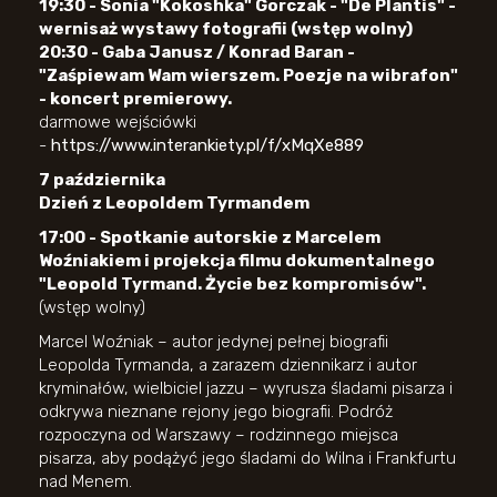
19:30 - Sonia "Kokoshka" Gorczak - "De Plantis" -
wernisaż wystawy fotografii (wstęp wolny)
20:30 - Gaba Janusz / Konrad Baran -
"Zaśpiewam Wam wierszem. Poezje na wibrafon"
- koncert premierowy.
darmowe wejściówki
-
https://www.interankiety.pl/f/xMqXe889
7 października
Dzień z Leopoldem Tyrmandem
17:00 - Spotkanie autorskie z Marcelem
Woźniakiem i projekcja filmu dokumentalnego
"Leopold Tyrmand. Życie bez kompromisów".
(wstęp wolny)
Marcel Woźniak – autor jedynej pełnej biografii
Leopolda Tyrmanda, a zarazem dziennikarz i autor
kryminałów, wielbiciel jazzu – wyrusza śladami pisarza i
odkrywa nieznane rejony jego biografii. Podróż
rozpoczyna od Warszawy – rodzinnego miejsca
pisarza, aby podążyć jego śladami do Wilna i Frankfurtu
nad Menem.