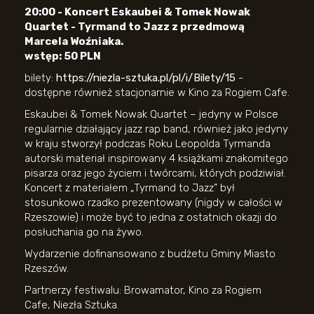
20:00 - Koncert Eskaubei & Tomek Nowak
Quartet - Tyrmand to Jazz z przedmową
Marcela Woźniaka.
wstęp: 50 PLN
bilety:
https://niezla-sztuka.pl/pl/i/Bilety/15
-
dostępne również stacjonarnie w Kino za Rogiem Cafe.
Eskaubei & Tomek Nowak Quartet – jedyny w Polsce
regularnie działający jazz rap band, również jako jedyny
w kraju stworzył podczas Roku Leopolda Tyrmanda
autorski materiał inspirowany 4 książkami znakomitego
pisarza oraz jego życiem i twórcami, których podziwiał.
Koncert z materiałem „Tyrmand to Jazz” był
stosunkowo rzadko prezentowany (nigdy w całości w
Rzeszowie) i może być to jedna z ostatnich okazji do
posłuchania go na żywo.
Wydarzenie dofinansowano z budżetu Gminy Miasto
Rzeszów.
Partnerzy festiwalu: Browamator, Kino za Rogiem
Cafe, Niezła Sztuka.