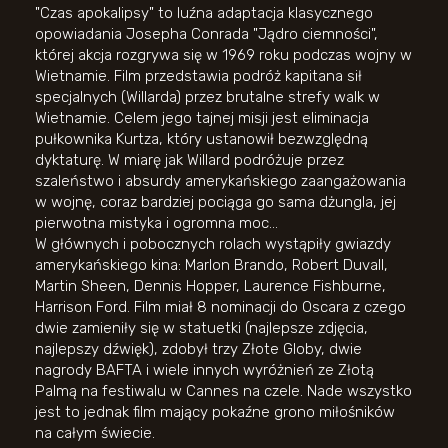
"Czas apokalipsy" to luźna adaptacja klasycznego
opowiadania Josepha Conrada "Jądro ciemności",
której akcja rozgrywa się w 1969 roku podczas wojny w
Wietnamie. Film przedstawia podróż kapitana sił
specjalnych (Willarda) przez brutalne strefy walk w
Wietnamie. Celem jego tajnej misji jest eliminacja
pułkownika Kurtza, który ustanowił bezwzględną
dyktaturę. W miarę jak Willard podróżuje przez
szaleństwo i absurdy amerykańskiego zaangażowania
w wojnę, coraz bardziej pociąga go sama dżungla, jej
pierwotna mistyka i ogromna moc…
W głównych i pobocznych rolach wystąpiły gwiazdy
amerykańskiego kina: Marlon Brando, Robert Duvall,
Martin Sheen, Dennis Hopper, Laurence Fishburne,
Harrison Ford. Film miał 8 nominacji do Oscara z czego
dwie zamieniły się w statuetki (najlepsze zdjęcia,
najlepszy dźwięk), zdobył trzy Złote Globy, dwie
nagrody BAFTA i wiele innych wyróżnień ze Złotą
Palmą na festiwalu w Cannes na czele. Nade wszystko
jest to jednak film mający pokaźne grono miłośników
na całym świecie.