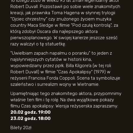
16 lutego 2026 w wieku 95 lat zmarł legendarny aktor
Robert Duvall. Pozostawił po sobie wiele znakomitych
kreacji, jak prawnika Toma Hagena w słynnej trylogii
"Ojciec chrzestny" czy znużonego życiem muzyka
country Maca Sledge w filmie "Pod czułą kontrolą", za
którą zdobył Oscara dla najlepszego aktora
pierwszoplanowego. W swojej karierze jeszcze sześć
razy walczył o tę statuetkę.
"Uwielbiam zapach napalmu o poranku" to jeden z
najsłynniejszych cytatów w historii kina,
wypowiedziany przez ppłk. Billa Kilgore’a (w tej roli
Robert Duvall) w filmie "Czas Apokalipsy" (1979) w
reżyserii Francisa Forda Coppoli. Scena ta symbolizuje
szaleństwo i surrealizm wojny w Wietnamie.
Upamiętniając tego znakomitego aktora, przypomnimy
właśnie ten film i tę rolę. Na dwa wyjątkowe pokazy
filmu Czas apokalipsy: Wersja reżyserska zapraszamy:
20.02 godz. 19:00
23.02 godz. 18:00
Bilety 20zł